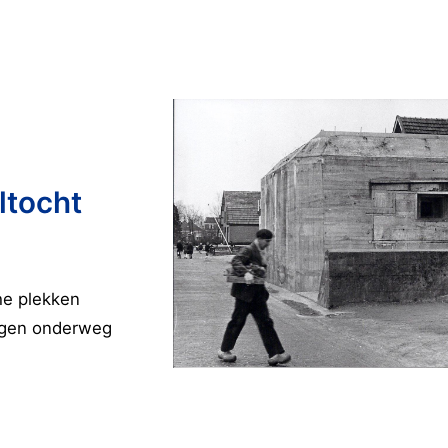
ltocht
he plekken
ingen onderweg