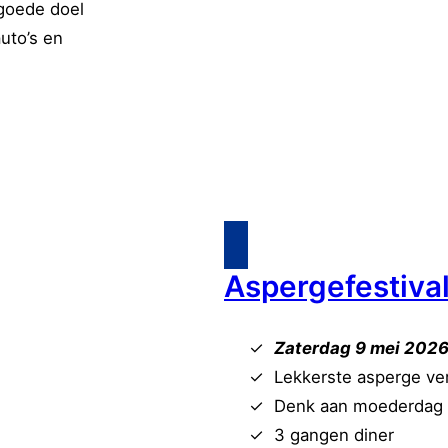
 goede doel
uto’s en
!
Aspergefestiva
Z
aterdag 9 mei 202
Lekkerste asperge ver
Denk aan moederdag
3 gangen diner