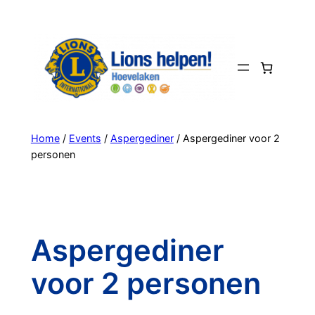
Ga
naar
de
inhoud
Home
/
Events
/
Aspergediner
/ Aspergediner voor 2
personen
Aspergediner
voor 2 personen