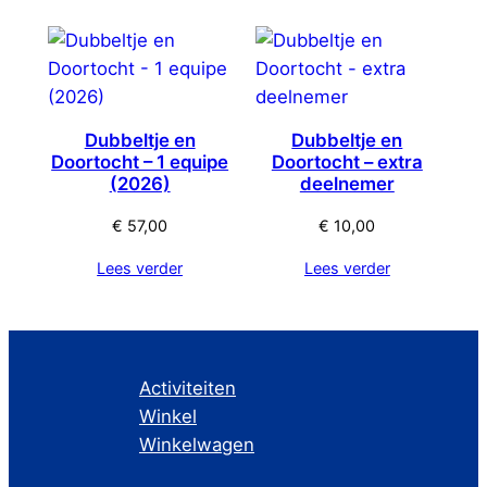
Dubbeltje en
Dubbeltje en
Doortocht – 1 equipe
Doortocht – extra
(2026)
deelnemer
€
57,00
€
10,00
Lees verder
Lees verder
Activiteiten
Winkel
Winkelwagen