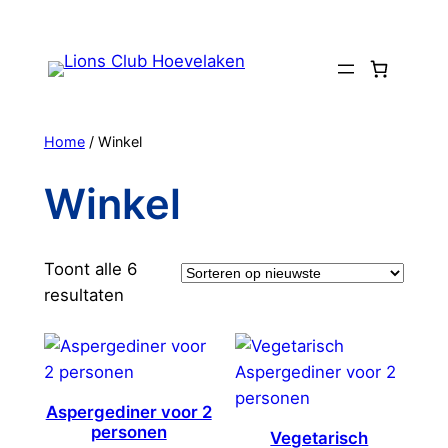
Ga
naar
de
inhoud
Home
/ Winkel
Winkel
Toont alle 6
Gesorteerd
resultaten
op
nieuwste
Aspergediner voor 2
personen
Vegetarisch