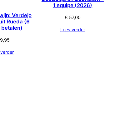
1 equipe (2026)
wijn: Verdejo
€
57,00
uit Rueda (6
5 betalen)
Lees verder
9,95
 verder