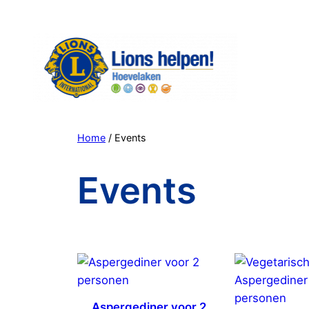
Ga
naar
de
inhoud
Home
/ Events
Events
Aspergediner voor 2