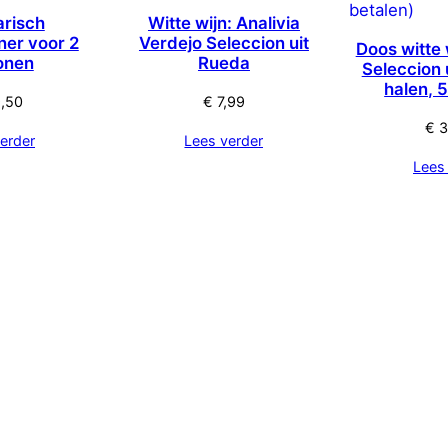
arisch
Witte wijn: Analivia
ner voor 2
Verdejo Seleccion uit
Doos witte 
onen
Rueda
Seleccion 
halen, 
,50
€
7,99
€
3
erder
Lees verder
Lees